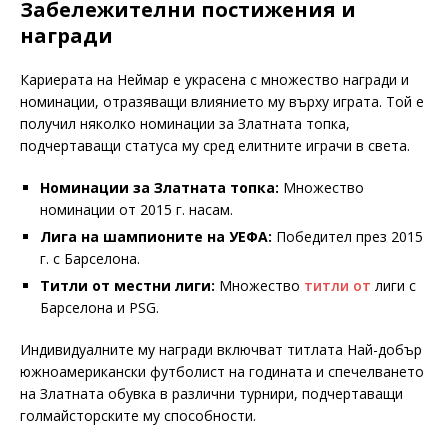
Забележителни постижения и
награди
Кариерата на Неймар е украсена с множество награди и
номинации, отразяващи влиянието му върху играта. Той е
получил няколко номинации за Златната топка,
подчертаващи статуса му сред елитните играчи в света.
Номинации за Златната топка:
Множество
номинации от 2015 г. насам.
Лига на шампионите на УЕФА:
Победител през 2015
г. с Барселона.
Титли от местни лиги:
Множество
титли от
лиги с
Барселона и PSG.
Индивидуалните му награди включват титлата Най-добър
южноамерикански футболист на годината и спечелването
на Златната обувка в различни турнири, подчертаващи
голмайсторските му способности.