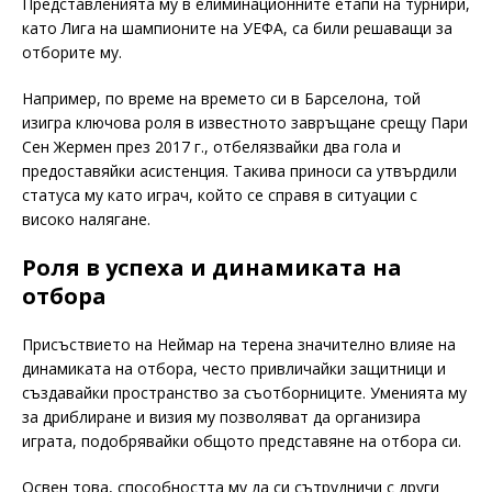
Представленията му в елиминационните етапи на турнири,
като Лига на шампионите на УЕФА, са били решаващи за
отборите му.
Например, по време на времето си в Барселона, той
изигра ключова роля в известното завръщане срещу Пари
Сен Жермен през 2017 г., отбелязвайки два гола и
предоставяйки асистенция. Такива приноси са утвърдили
статуса му като играч, който се справя в ситуации с
високо налягане.
Роля в успеха и динамиката на
отбора
Присъствието на Неймар на терена значително влияе на
динамиката на отбора, често привличайки защитници и
създавайки пространство за съотборниците. Уменията му
за дриблиране и визия му позволяват да организира
играта, подобрявайки общото представяне на отбора си.
Освен това, способността му да си сътрудничи с други