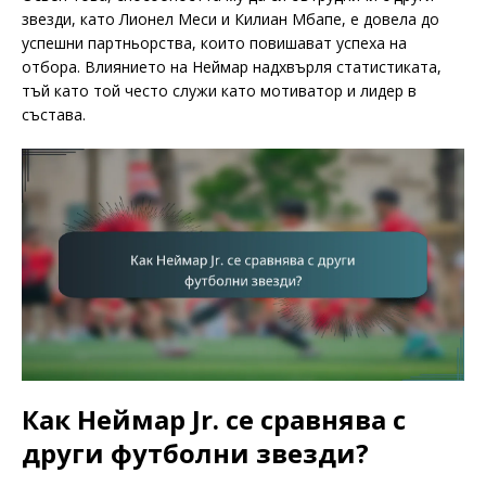
звезди, като Лионел Меси и Килиан Мбапе, е довела до
успешни партньорства, които повишават успеха на
отбора. Влиянието на Неймар надхвърля статистиката,
тъй като той често служи като мотиватор и лидер в
състава.
Как Неймар Jr. се сравнява с
други футболни звезди?