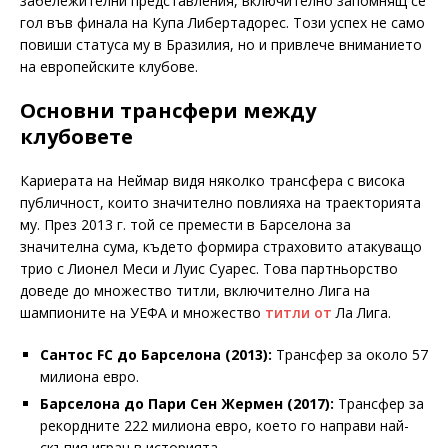
забележителни представления, включително запомнящ се
гол във финала на Купа Либертадорес. Този успех не само
повиши статуса му в Бразилия, но и привлече вниманието
на европейските клубове.
Основни трансфери между
клубовете
Кариерата на Неймар видя няколко трансфера с висока
публичност, които значително повлияха на траекторията
му. През 2013 г. той се премести в Барселона за
значителна сума, където формира страховито атакуващо
трио с Лионел Меси и Луис Суарес. Това партньорство
доведе до множество титли, включително Лига на
шампионите на УЕФА и множество
титли от
Ла Лига.
Сантос FC до Барселона (2013):
Трансфер за около 57
милиона евро.
Барселона до Пари Сен Жермен (2017):
Трансфер за
рекордните 222 милиона евро, което го направи най-
скъпия играч в историята.