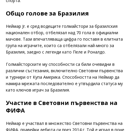
спорта.
Общо голове за Бразилия
Неймар Jr. е сред водещите голмайстори за бразилския
национален отбор, отбелязал над 70 гола в официални
мачове. Тази впечатляваща цифра го поставя в елитната
група на играчите, които са отбелязали най-много за
Бразилия, заедно с легенди като Пеле и Роналдо.
Голмайсторските му способности са били очевидни в
различни състезания, включително Световни първенства
и турнири от Купа Америка. Способността на Неймар да
намира мрежата последователно е утвърдила статуса му
като ключов играч за Бразилия.
Участие в Световни първенства на
ФИФА
Неймар е участвал в множество Световни първенства на
ФИФА, правейки дебюта си през 2014 г. Той е играл в поне