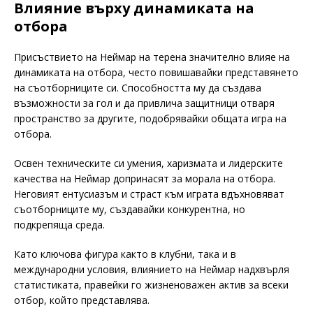
Влияние върху динамиката на
отбора
Присъствието на Неймар на терена значително влияе на
динамиката на отбора, често повишавайки представянето
на съотборниците си. Способността му да създава
възможности за гол и да привлича защитници отваря
пространство за другите, подобрявайки общата игра на
отбора.
Освен техническите си умения, харизмата и лидерските
качества на Неймар допринасят за морала на отбора.
Неговият ентусиазъм и страст към играта вдъхновяват
съотборниците му, създавайки конкурентна, но
подкрепяща среда.
Като ключова фигура както в клубни, така и в
международни условия, влиянието на Неймар надхвърля
статистиката, правейки го жизненоважен актив за всеки
отбор, който представлява.