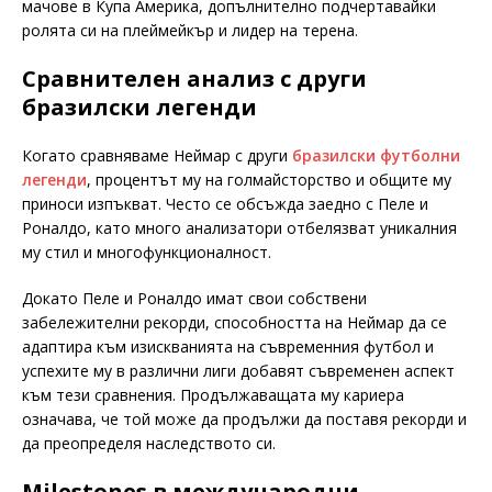
мачове в Купа Америка, допълнително подчертавайки
ролята си на плеймейкър и лидер на терена.
Сравнителен анализ с други
бразилски легенди
Когато сравняваме Неймар с други
бразилски футболни
легенди
, процентът му на голмайсторство и общите му
приноси изпъкват. Често се обсъжда заедно с Пеле и
Роналдо, като много анализатори отбелязват уникалния
му стил и многофункционалност.
Докато Пеле и Роналдо имат свои собствени
забележителни рекорди, способността на Неймар да се
адаптира към изискванията на съвременния футбол и
успехите му в различни лиги добавят съвременен аспект
към тези сравнения. Продължаващата му кариера
означава, че той може да продължи да поставя рекорди и
да преопределя наследството си.
Milestones в международни