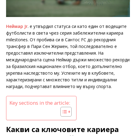
Неймар Jr
. е утвърдил статуса си като един от водещите
футболисти в света чрез серия забележителни кариера
milestones. От пробива си в Сантос FC до рекордния
трансфер в Пари Сен Жермен, той последователно е
предоставял изключителни представления. На
международната сцена Неймар държи множество рекорди
за бразилския национален отбор, което допълнително
укрепва наследството му. Успехите му в клубовете,
характеризирани с множество титли и индивидуални
награди, подчертават влиянието му върху спорта.
Key sections in the article:
Какви са ключовите кариера