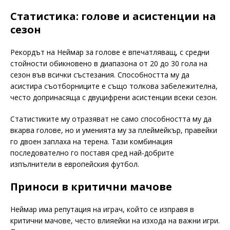
Статистика: голове и асистенции на
сезон
Рекордът на Неймар за голове е впечатляващ, с средни
стойности обикновено в диапазона от 20 до 30 гола на
сезон във всички състезания. Способността му да
асистира съотборниците е също толкова забележителна,
често допринасяща с двуцифрени асистенции всеки сезон.
Статистиките му отразяват не само способността му да
вкарва голове, но и уменията му за плеймейкър, правейки
го двоен заплаха на терена. Тази комбинация
последователно го поставя сред най-добрите
изпълнители в европейския футбол.
Приноси в критични мачове
Неймар има репутация на играч, който се изправя в
критични мачове, често влияейки на изхода на важни игри.