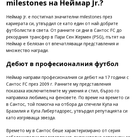
milestones на Неймар Jr.?
Неймар Jr. е постигнал значителни milestones през
кариерата си, утвърдил се като един от най-добрите
футболисти в света. От ранните си дни в Сантос FC до
рекордния трансфер в Пари Сен Жермен (PSG), пътят на
Неймар е белязан от впечатляващи представления и
множество награди.
Дебют в професионалния футбол
Неймар направи професионалния си дебют на 17 години с
Сантос FC през 2009 г. Ранните му представления
показаха изключителните му умения и стил, бързо го
направиха любимец на феновете. По време на времето си
в Сантос, той помогна на отбора да спечели Купа на
Бразилия и Купа Либертадорес, утвърдил репутацията си
като изгряваща звезда.
Времето му в Сантос беше характеризирано от серия