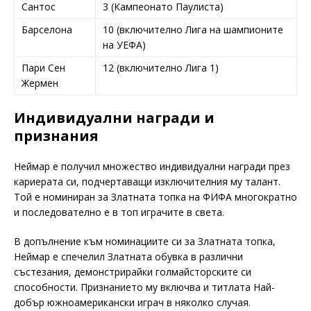
Сантос
3 (Кампеонато Паулиста)
Барселона
10 (включително Лига на шампионите
на УЕФА)
Пари Сен
12 (включително Лига 1)
Жермен
Индивидуални награди и
признания
Неймар е получил множество индивидуални награди през
кариерата си, подчертаващи изключителния му талант.
Той е номиниран за Златната топка на ФИФА многократно
и последователно е в топ играчите в света.
В допълнение към номинациите си за Златната топка,
Неймар е спечелил Златната обувка в различни
състезания, демонстрирайки голмайсторските си
способности. Признанието му включва и титлата Най-
добър южноамерикански играч в няколко случая.