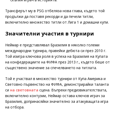
Трансферът му в PSG отбеляза нова глава, където той
продължи да поставя рекорди и да печели титли,
включително множество титли от Лига 1 и домашни купи.
Значителни участия в турнири
Неймар е представлявал Бразилия в няколко големи
международни турнира, правейки дебюта си през 2010 г.
Той изигра ключова роля в успеха на Бразилия на Купата
на конфедерациите на ФИФА през 2013 г., където беше от
съществено значение за спечелването на титлата.
Той е участвал в множество турнири от Купа Америка и
Световно първенство на ФИФА, демонстрирайки таланта
си
на световната
сцена. Въпреки предизвикателствата,
включително контузии, Неймар остава ключов играч за
Бразилия, допринасяйки значително за атакуващата игра
на отбора.