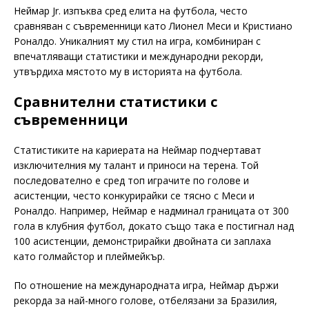
Неймар Jr. изпъква сред елита на футбола, често
сравняван с съвременници като Лионел Меси и Кристиано
Роналдо. Уникалният му стил на игра, комбиниран с
впечатляващи статистики и международни рекорди,
утвърдиха мястото му в историята на футбола.
Сравнителни статистики с
съвременници
Статистиките на кариерата на Неймар подчертават
изключителния му талант и приноси на терена. Той
последователно е сред топ играчите по голове и
асистенции, често конкурирайки се тясно с Меси и
Роналдо. Например, Неймар е надминал границата от 300
гола в клубния футбол, докато също така е постигнал над
100 асистенции, демонстрирайки двойната си заплаха
като голмайстор и плеймейкър.
По отношение на международната игра, Неймар държи
рекорда за най-много голове, отбелязани за Бразилия,