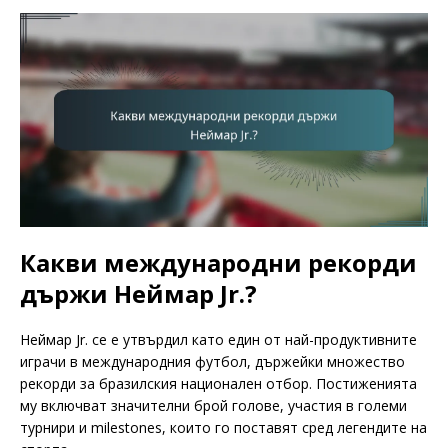
Какви международни рекорди
държи Неймар Jr.?
Неймар Jr. се е утвърдил като един от най-продуктивните
играчи в международния футбол, държейки множество
рекорди за бразилския национален отбор. Постиженията
му включват значителни брой голове, участия в големи
турнири и milestones, които го поставят сред легендите на