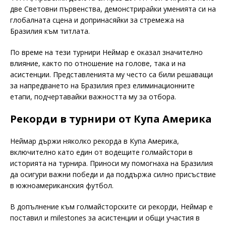
две Световни първенства, демонстрирайки уменията си на
глобалната сцена и допринасяйки за стремежа на
Бразилия към титлата.
По време на тези турнири Неймар е оказал значително
влияние, както по отношение на голове, така и на
асистенции. Представленията му често са били решаващи
за напредването на Бразилия през елиминационните
етапи, подчертавайки важността му за отбора.
Рекорди в турнири от Купа Америка
Неймар държи няколко рекорда в Купа Америка,
включително като един от водещите голмайстори в
историята на турнира. Приноси му помогнаха на Бразилия
да осигури важни победи и да поддържа силно присъствие
в южноамериканския футбол.
В допълнение към голмайсторските си рекорди, Неймар е
поставил и milestones за асистенции и общи участия в