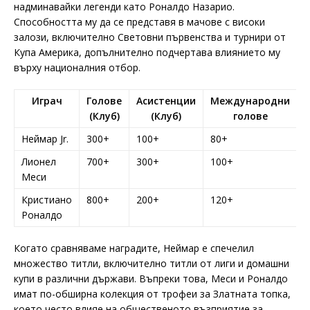
надминавайки легенди като Роналдо Назарио.
Способността му да се представя в мачове с високи
залози, включително Световни първенства и турнири от
Купа Америка, допълнително подчертава влиянието му
върху националния отбор.
Играч
Голове
Асистенции
Международни
(Клуб)
(Клуб)
голове
Неймар Jr.
300+
100+
80+
Лионел
700+
300+
100+
Меси
Кристиано
800+
200+
120+
Роналдо
Когато сравняваме наградите, Неймар е спечелил
множество титли, включително титли от лиги и домашни
купи в различни държави. Въпреки това, Меси и Роналдо
имат по-обширна колекция от трофеи за Златната топка,
което често влияе на общественото възприятие за