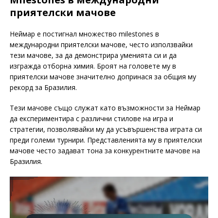
приятелски мачове
Неймар е постигнал множество milestones в
международни приятелски мачове, често използвайки
тези мачове, за да демонстрира уменията си и да
изгражда отборна химия. Броят на головете му в
приятелски мачове значително допринася за общия му
рекорд за Бразилия.
Тези мачове също служат като възможности за Неймар
да експериментира с различни стилове на игра и
стратегии, позволявайки му да усъвършенства играта си
преди големи турнири. Представленията му в приятелски
мачове често задават тона за конкурентните мачове на
Бразилия.