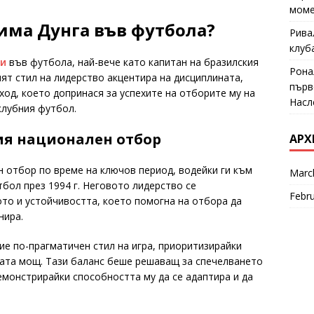
моме
има Дунга във футбола?
Рива
клуб
ли
във футбола, най-вече като капитан на бразилския
Рона
ят стил на лидерство акцентира на дисциплината,
първ
ход, което допринася за успехите на отборите му на
Насл
клубния футбол.
ия национален отбор
АРХ
н отбор по време на ключов период, водейки ги към
Marc
бол през 1994 г. Неговото лидерство се
Febr
ото и устойчивостта, което помогна на отбора да
нира.
ие по-прагматичен стил на игра, приоритизирайки
ата мощ. Тази баланс беше решаващ за спечелването
емонстрирайки способността му да се адаптира и да