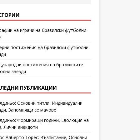
ЕГОРИИ
рафии на играчи на бразилски футболни
и
ерни постижения на бразилски футболни
нди
ународни постижения на бразилските
олни звезди
ЛЕДНИ ПУБЛИКАЦИИ
лдиньо: Основни титли, Индивидуални
ади, Запомнящи се мачове
лдиньо: Формиращи години, Еволюция на
а, Лични анекдоти
ос Алберто Торес: Възпитание, Основни