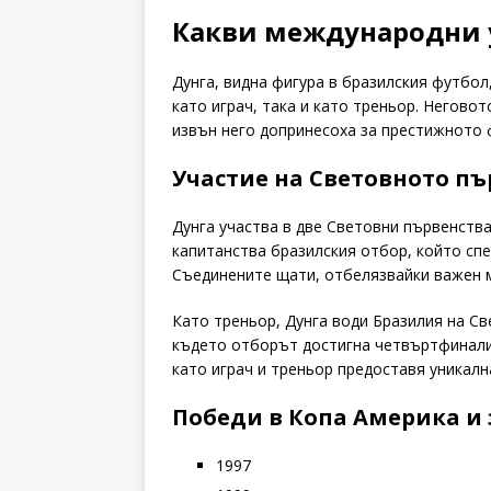
Какви международни у
Дунга, видна фигура в бразилския футбол
като играч, така и като треньор. Негово
извън него допринесоха за престижното 
Участие на Световното пъ
Дунга участва в две Световни първенства 
капитанства бразилския отбор, който спе
Съединените щати, отбелязвайки важен м
Като треньор, Дунга води Бразилия на С
където отборът достигна четвъртфиналит
като играч и треньор предоставя уникалн
Победи в Копа Америка и
1997