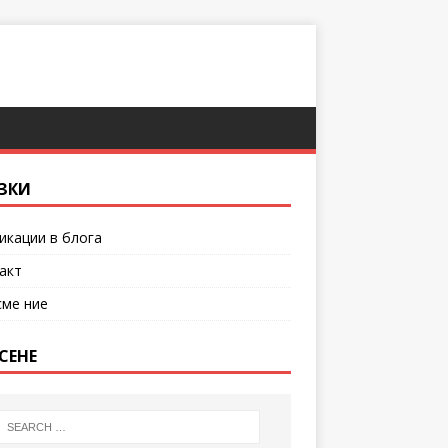
ЗКИ
икации в блога
акт
сме ние
СЕНЕ