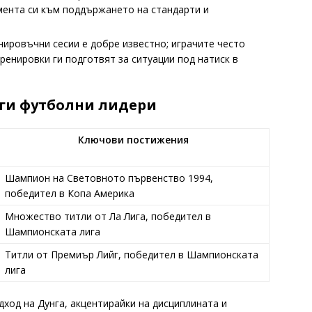
мента си към поддържането на стандарти и
нировъчни сесии е добре известно; играчите често
ренировки ги подготвят за ситуации под натиск в
уги футболни лидери
Ключови постижения
Шампион на Световното първенство 1994,
победител в Копа Америка
Множество титли от Ла Лига, победител в
Шампионската лига
Титли от Премиър Лийг, победител в Шампионската
лига
ход на Дунга, акцентирайки на дисциплината и