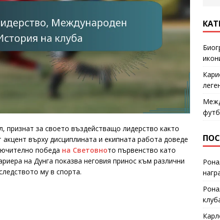
КАТ
Биог
икон
Кари
леге
Межд
футб
л, признат за своето въздействащо лидерство както
ПОС
ят акцент върху дисциплината и екипната работа доведе
ключително победа
на Световно
то първенство като
ариера на Дунга показва неговия принос към различни
Рона
следството му в спорта.
нагр
Рона
клуб
Карл