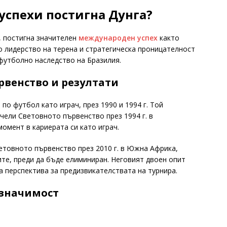
спехи постигна Дунга?
, постигна значителен
международен успех
както
то лидерство на терена и стратегическа проницателност
футболно наследство на Бразилия.
рвенство и резултати
по футбол като играч, през 1990 и 1994 г. Той
чели Световното първенство през 1994 г. в
омент в кариерата си като играч.
ветовното първенство през 2010 г. в Южна Африка,
е, преди да бъде елиминиран. Неговият двоен опит
а перспектива за предизвикателствата на турнира.
 значимост