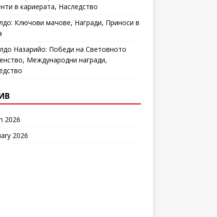
нти в кариерата, Наследство
лдо: Ключови мачове, Награди, Приноси в
а
лдо Назарийо: Победи на Световното
енство, Международни награди,
едство
ИВ
h 2026
uary 2026