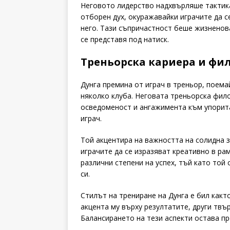
Неговото лидерство надхвърляше тактика
отборен дух, окуражавайки играчите да се
него. Тази съпричастност беше жизненов
се представя под натиск.
Треньорска кариера и фи
Дунга премина от играч в треньор, поем
няколко клуба. Неговата треньорска фил
осведоменост и ангажимента към упорита
играч.
Той акцентира на важността на солидна
играчите да се изразяват креативно в ра
различни степени на успех, тъй като той
си.
Стилът на трениране на Дунга е бил както
акцента му върху резултатите, други твъ
Балансирането на тези аспекти остава пр