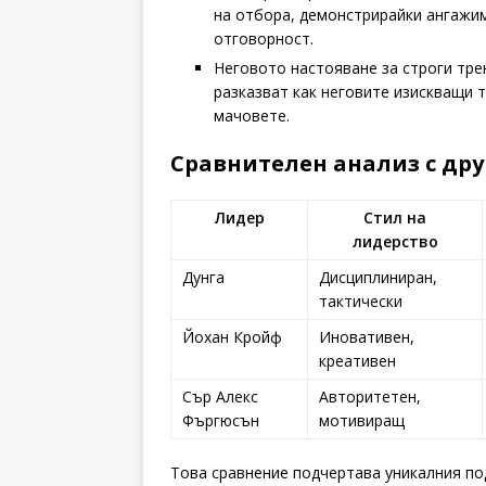
на отбора, демонстрирайки ангажи
отговорност.
Неговото настояване за строги тре
разказват как неговите изискващи т
мачовете.
Сравнителен анализ с др
Лидер
Стил на
лидерство
Дунга
Дисциплиниран,
тактически
Йохан Кройф
Иновативен,
креативен
Сър Алекс
Авторитетен,
Фъргюсън
мотивиращ
Това сравнение подчертава уникалния под