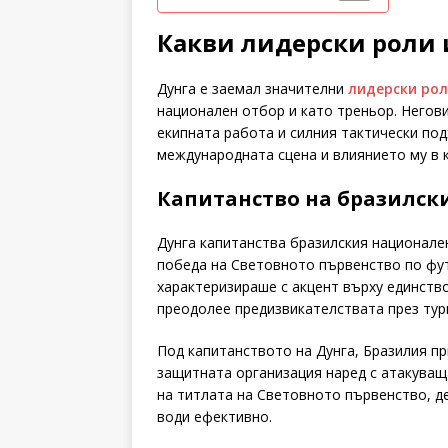
Какви лидерски роли 
Дунга е заемал значителни
лидерски ро
национален отбор и като треньор. Негови
екипната работа и силния тактически под
международната сцена и влиянието му в 
Капитанство на бразилск
Дунга капитанства бразилския национале
победа на Световното първенство по фут
характеризираше с акцент върху единств
преодолее предизвикателствата през тур
Под капитанството на Дунга, Бразилия пр
защитната организация наред с атакуващ
на титлата на Световното първенство, д
води ефективно.