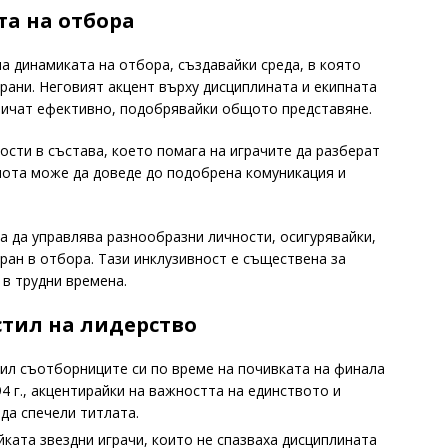
а на отбора
а динамиката на отбора, създавайки среда, в която
рани. Неговият акцент върху дисциплината и екипната
ничат ефективно, подобрявайки общото представяне.
ости в състава, което помага на играчите да разберат
снота може да доведе до подобрена комуникация и
а да управлява разнообразни личности, осигурявайки,
иран в отбора. Тази инклузивност е съществена за
в трудни времена.
тил на лидерство
овил съотборниците си по време на почивката на финала
4 г., акцентирайки на важността на единството и
да спечели титлата.
йката звездни играчи, които не спазваха дисциплината