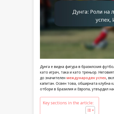
Дунга е видна фигура в бразилския футбо
като играч, така и като треньор. Негови
до значителен
международен успех
, в
капитан. Освен това, обширната клубна к
отбори в Бразилия и Европа, утвърдил на
Key sections in the article: