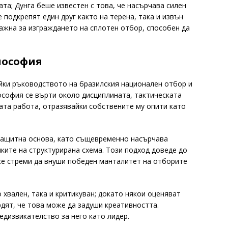
та; Дунга беше известен с това, че насърчава силен
 подкрепят един друг както на терена, така и извън
ажна за изграждането на сплотен отбор, способен да
лософия
айки ръководството на бразилския национален отбор и
ософия се върти около дисциплината, тактическата
та работа, отразявайки собствените му опити като
 защитна основа, като същевременно насърчава
мките на структурирана схема. Този подход доведе до
 се стреми да внуши победен манталитет на отборите
 хвален, така и критикуван; докато някои оценяват
рдят, че това може да задуши креативността.
едизвикателство за него като лидер.