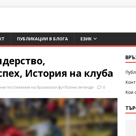
КТ
ПУБЛИКАЦИИ В БЛОГА
ЕЗИК
идерство,
ВРЪ
пех, История на клуба
Публ
Конт
ни постижения на бразилски футболни легенди
0
Кои 
ТЪР