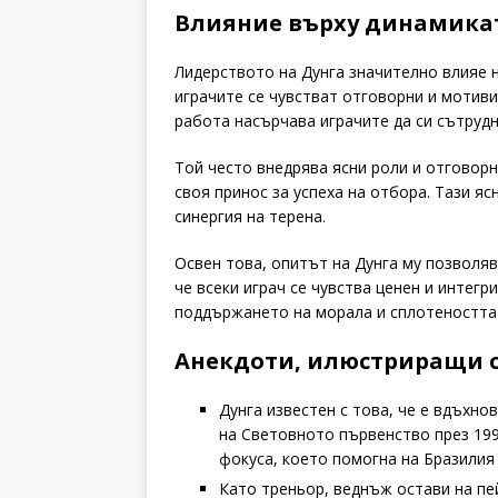
Влияние върху динамикат
Лидерството на Дунга значително влияе н
играчите се чувстват отговорни и мотиви
работа насърчава играчите да си сътруд
Той често внедрява ясни роли и отговорн
своя принос за успеха на отбора. Тази я
синергия на терена.
Освен това, опитът на Дунга му позволяв
че всеки играч се чувства ценен и интегр
поддържането на морала и сплотеността 
Анекдоти, илюстриращи с
Дунга известен с това, че е вдъхн
на Световното първенство през 199
фокуса, което помогна на Бразилия 
Като треньор, веднъж остави на пе